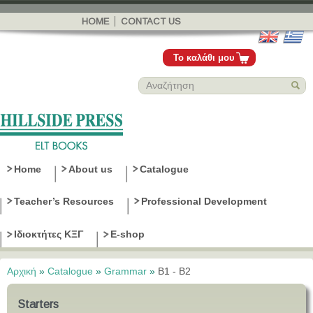
Παράκαμψη
προς το
HOME
CONTACT US
κυρίως
περιεχόμενο
Το καλάθι μου
Home
About us
Catalogue
Teacher’s Resources
Professional Development
Ιδιοκτήτες ΚΞΓ
E-shop
Αρχική
»
Catalogue
»
Grammar
»
B1 - B2
Είστε εδώ
Starters