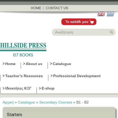
Παράκαμψη
προς το
HOME
CONTACT US
κυρίως
περιεχόμενο
Το καλάθι μου
Home
About us
Catalogue
Teacher’s Resources
Professional Development
Ιδιοκτήτες ΚΞΓ
E-shop
Αρχική
»
Catalogue
»
Secondary Courses
»
B1 - B2
Είστε εδώ
Starters