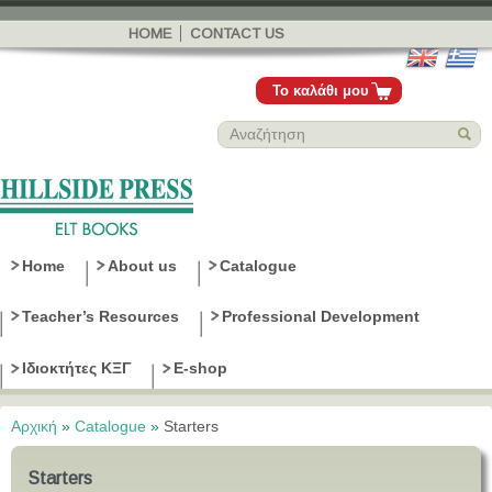
Παράκαμψη
προς το
HOME
CONTACT US
κυρίως
περιεχόμενο
Το καλάθι μου
Home
About us
Catalogue
Teacher’s Resources
Professional Development
Ιδιοκτήτες ΚΞΓ
E-shop
Αρχική
»
Catalogue
»
Starters
Είστε εδώ
Starters