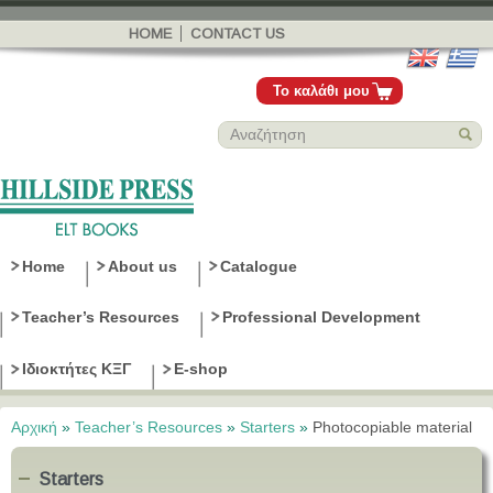
Παράκαμψη
προς το
HOME
CONTACT US
κυρίως
περιεχόμενο
Το καλάθι μου
Home
About us
Catalogue
Teacher’s Resources
Professional Development
Ιδιοκτήτες ΚΞΓ
E-shop
Αρχική
»
Teacher’s Resources
»
Starters
»
Photocopiable material
Είστε εδώ
Starters