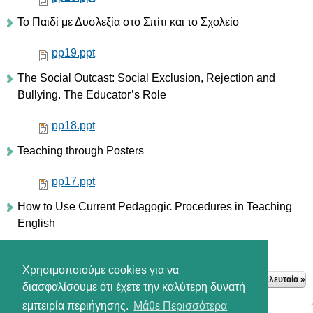
Το Παιδί με Δυσλεξία στο Σπίτι και το Σχολείο
pp19.ppt
The Social Outcast: Social Exclusion, Rejection and
Bullying. The Educator’s Role
pp18.ppt
Teaching through Posters
pp17.ppt
How to Use Current Pedagogic Procedures in Teaching
English
pp16.ppt
Χρησιμοποιούμε cookies για να
Σελίδες
1
2
3
επόμενη ›
τελευταία »
διασφαλίσουμε ότι έχετε την καλύτερη δυνατή
εμπειρία περιήγησης.
Μάθε Περισσότερα