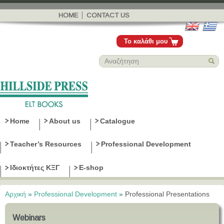
Παράκαμψη
προς το
HOME
CONTACT US
κυρίως
περιεχόμενο
Το καλάθι μου
Home
About us
Catalogue
Teacher’s Resources
Professional Development
Ιδιοκτήτες ΚΞΓ
E-shop
Αρχική
»
Professional Development
»
Professional Presentations
Είστε εδώ
Webinars