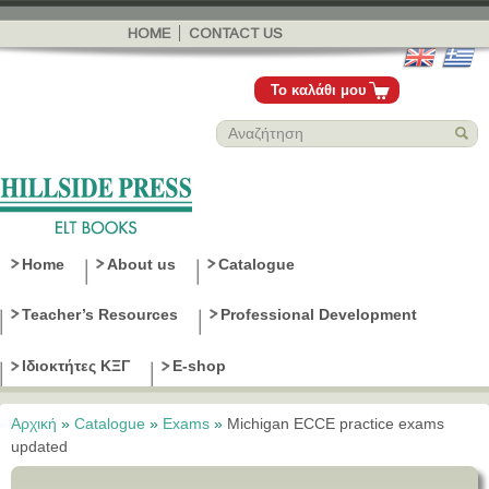
Παράκαμψη
προς το
HOME
CONTACT US
κυρίως
περιεχόμενο
Το καλάθι μου
Home
About us
Catalogue
Teacher’s Resources
Professional Development
Ιδιοκτήτες ΚΞΓ
E-shop
Αρχική
»
Catalogue
»
Exams
»
Michigan ECCE practice exams
Είστε εδώ
updated