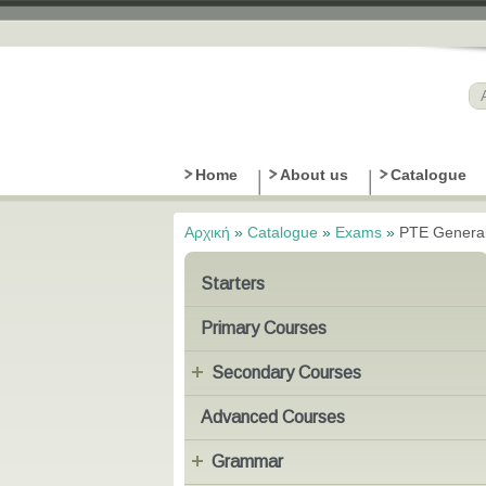
Home
About us
Catalogue
Αρχική
»
Catalogue
»
Exams
»
PTE General
Είστε εδώ
Starters
Primary Courses
Secondary Courses
Advanced Courses
Grammar