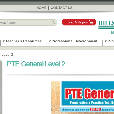
Παράκαμψη
προς το
HOME
CONTACT US
κυρίως
περιεχόμενο
Το καλάθι μου
Teacher’s Resources
Professional Development
Ιδι
 Level 2
PTE General Level 2