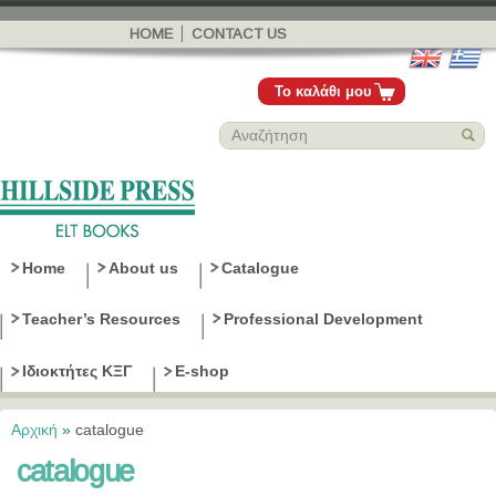
Παράκαμψη
προς το
HOME
CONTACT US
κυρίως
περιεχόμενο
Το καλάθι μου
Home
About us
Catalogue
Teacher’s Resources
Professional Development
Ιδιοκτήτες ΚΞΓ
E-shop
Αρχική
»
catalogue
Είστε εδώ
catalogue