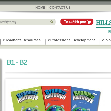
Παράκαμψη
προς το
HOME
CONTACT US
κυρίως
περιεχόμενο
Το καλάθι μου
Teacher’s Resources
Professional Development
Ιδι
B1 - B2