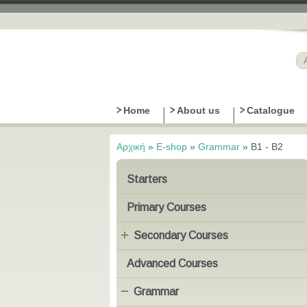
Home
About us
Catalogue
Αρχική
»
E-shop
»
Grammar
»
B1 - B2
Είστε εδώ
Starters
Primary Courses
Secondary Courses
Advanced Courses
Grammar